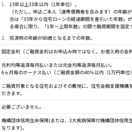
15年以上35年以内（1年単位）。
（ただし、申込ご本人（連帯債務者を含みます）の年齢が
合は「35年から住宅ローンの経過期間を差引いた年数」
る場合に限り、「1年～上限年数」の間で融資期間を設定
完済時の年齢が80歳となるまでの年数。
固定金利（ご融資金利はお申込み時ではなく、お借入時の金
元利均等返済毎月払いまたは元金均等返済毎月払い。
6ヵ月毎のボーナス払い（ご融資金額の40％以内（1万円単位
ご融資対象となる住宅およびその敷地に、住宅金融支援機構
だきます。
必要ございません。
機構団体信用生命保険(または、3大疾病保障付機構団体信用
なります)。