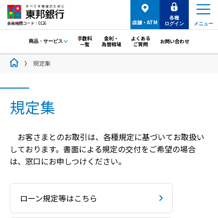
各種
店舗・ATM
金融機関コード：0126
ログイン
メニュー
手数料
金利・
よくある
お問い合わせ
商品・サービス
一覧
為替相場
ご質問
規定集
規定集
お客さまとのお取引は、各種規定に基づいてお取扱い
しております。書面による規定の交付をご希望の場合
は、窓口にお申しつけください。
ローン規定等はこちら