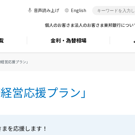
音声読み上げ
English
個人のお客さま
法人のお客さま
東邦銀行につい
覧
金利・
為替相場
康経営応援プラン」
康経営応援プラン」
さまを応援します！