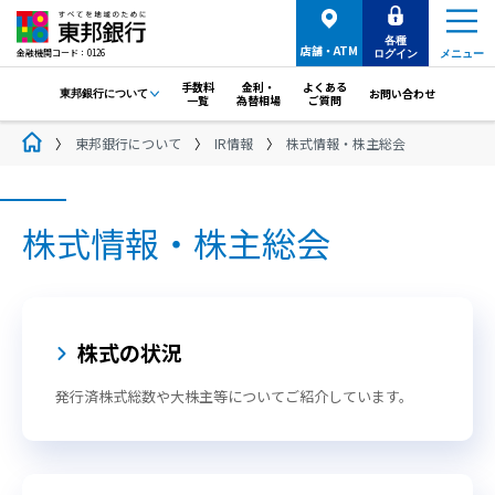
各種
店舗・ATM
金融機関コード：0126
ログイン
メニュー
手数料
金利・
よくある
お問い合わせ
東邦銀行について
一覧
為替相場
ご質問
東邦銀行について
IR情報
株式情報・株主総会
株式情報・株主総会
株式の状況
発行済株式総数や大株主等についてご紹介しています。