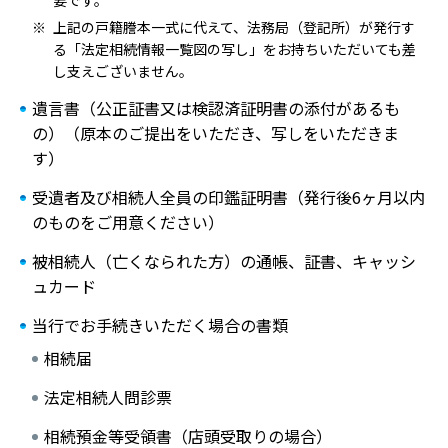
要です。
上記の戸籍謄本一式に代えて、法務局（登記所）が発行す
る「法定相続情報一覧図の写し」をお持ちいただいても差
し支えございません。
遺言書（公正証書又は検認済証明書の添付があるも
の）（原本のご提出をいただき、写しをいただきま
す）
受遺者及び相続人全員の印鑑証明書（発行後6ヶ月以内
のものをご用意ください）
被相続人（亡くなられた方）の通帳、証書、キャッシ
ュカード
当行でお手続きいただく場合の書類
相続届
法定相続人問診票
相続預金等受領書（店頭受取りの場合）