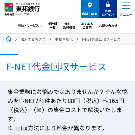
各種
店舗・ATM
金融機関コード：0126
ログイン
メニュー
手数料
金利・
よくある
お問い合わせ
商品・サービス
一覧
為替相場
ご質問
法人のお客さま
事務合理化
F-NET代金回収サービス
F-NET代金回収サービス
集金業務にお悩みではありませんか？そんな悩
みをF-NETが1件あたり88円（税込）～165円
（税込）（※）の集金コストで解決いたしま
す。
回収方法により料金が異なります。