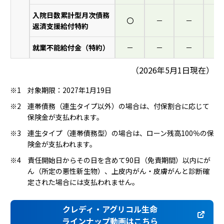
入院日数累計型月次債務
〇
－
－
－
返済支援
給付特約
就業不能給付金（特約）
－
－
－
－
（2026年5月1日現在）
対象期限：2027年1月19日
連帯債務（連生タイプ以外）の場合は、付保割合に応じて
保険金が支払われます。
連生タイプ（連帯債務型）の場合は、ローン残高100％の保
険金が支払われます。
責任開始日からその日を含めて90日（免責期間）以内にが
ん（所定の悪性新生物）、上皮内がん・皮膚がんと診断確
定された場合には支払われません。
クレディ・アグリコル生命
ラインナップ動画はこちら