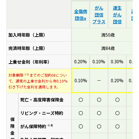
がん
連生
全傷病
連
団信
がん
団信α
団
プラス
団信
団信比較
加入時年齢（上限）
満50歳
完済時年齢（上限）
満84歳
0.20%
0.10%
0.30%
0.2
上乗せ金利（年利率）
※1
対象期限
までのご契約分につい
0.10%
－
0.20%
0.10
て、通常の上乗せ金利から年0.10%
引き下げた金利を適用します。
死亡・高度障害保険金
〇
〇
〇
〇
リビング・ニーズ特約
〇
〇
〇
〇
保
※4
険
がん保障特約
〇
〇
〇
－
金