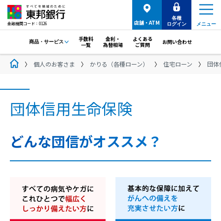
各種
店舗・ATM
金融機関コード：0126
ログイン
メニュー
手数料
金利・
よくある
お問い合わせ
商品・サービス
一覧
為替相場
ご質問
個人のお客さま
かりる（各種ローン）
住宅ローン
団体
団体信用生命保険
どんな団信がオススメ？