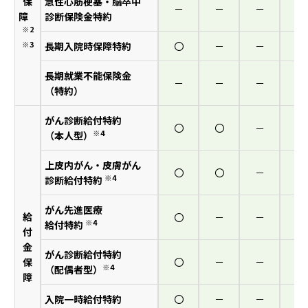
保
急性心筋梗塞・脳卒中
－
－
－
－
障
診断
保険金特約
※2
※3
長期入院時保障特約
〇
－
－
－
長期就業不能保険金
－
－
－
－
（特約）
がん診断給付特約
〇
〇
－
－
※4
（本人型）
上皮内がん・皮膚がん
〇
〇
－
－
※4
診断
給付特約
がん先進医療
給
〇
－
－
－
※4
給付特約
付
金
がん診断給付特約
保
〇
－
－
－
※4
（配偶者型）
障
入院一時給付特約
〇
－
－
－