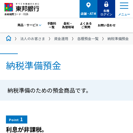
各種
店舗・ATM
金融機関コード：0126
ログイン
メニュー
手数料
金利・
よくある
お問い合わせ
商品・サービス
一覧
為替相場
ご質問
法人のお客さま
資金運用
各種預金一覧
納税準備預金
納税準備預金
納税準備のための預金商品です。
1
Point
利息が非課税。