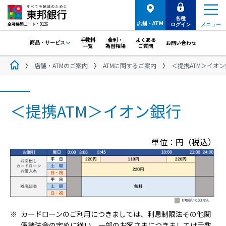
各種
店舗・ATM
金融機関コード：0126
ログイン
メニュー
手数料
金利・
よくある
お問い合わせ
商品・サービス
一覧
為替相場
ご質問
店舗・ATMのご案内
ATMに関するご案内
＜提携ATM＞イオ
＜提携ATM＞イオン銀行
単位：円（税込）
カードローンのご利用につきましては、利息制限法その他関
係諸法令の定めに従い、一部のお客さまにつきましては手数