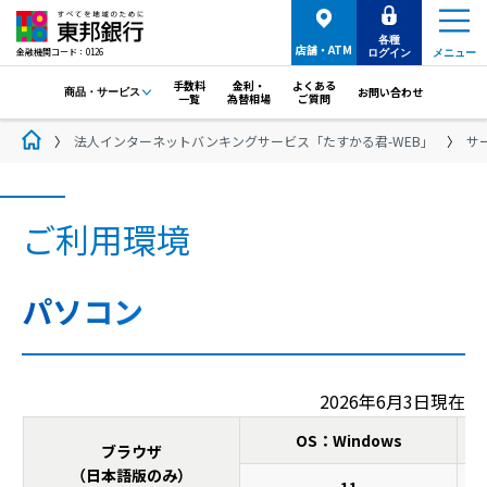
各種
店舗・ATM
金融機関コード：0126
ログイン
メニュー
手数料
金利・
よくある
お問い合わせ
商品・サービス
一覧
為替相場
ご質問
法人インターネットバンキングサービス「たすかる君-WEB」
サ
ご利用環境
パソコン
2026年6月3日現在
OS：Windows
ブラウザ
（日本語版のみ）