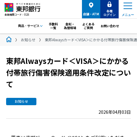
各種
店舗・ATM
金融機関コード：0126
ログイン
メニュー
手数料
金利・
よくある
お問い合わせ
商品・サービス
一覧
為替相場
ご質問
お知らせ
東邦Alwaysカード＜VISA＞にかかる付帯旅行傷害保
東邦Alwaysカード＜VISA＞にかかる
付帯旅行傷害保険適用条件改定につい
て
お知らせ
2026年04月03日