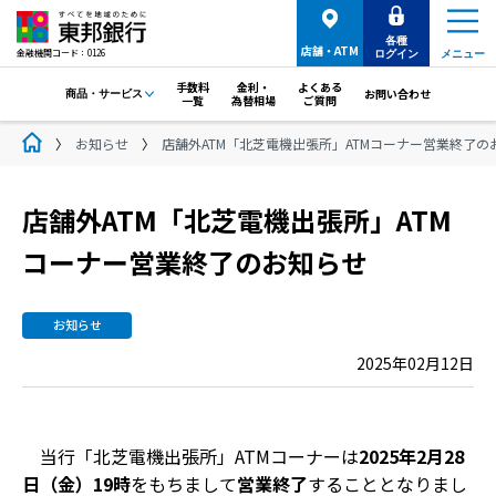
各種
店舗・ATM
金融機関コード：0126
ログイン
メニュー
手数料
金利・
よくある
お問い合わせ
商品・サービス
一覧
為替相場
ご質問
お知らせ
店舗外ATM「北芝電機出張所」ATMコーナー営業終了の
店舗外ATM「北芝電機出張所」ATM
コーナー営業終了のお知らせ
お知らせ
2025年02月12日
当行「北芝電機出張所」ATMコーナーは
2025年2月28
日（金）19時
をもちまして
営業終了
することとなりまし