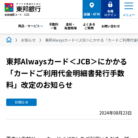
各種
店舗・ATM
金融機関コード：0126
ログイン
メニュー
手数料
金利・
よくある
お問い合わせ
商品・サービス
一覧
為替相場
ご質問
お知らせ
東邦Alwaysカード＜JCB＞にかかる「カードご利用
東邦Alwaysカード＜JCB＞にかかる
「カードご利用代金明細書発行手数
料」改定のお知らせ
お知らせ
2024年08月23日