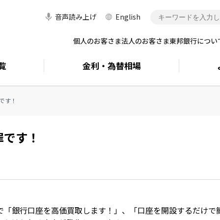
音声読み上げ
English
個人のお客さま
法人のお客さま
東邦銀行につい
覧
金利・
為替相場
です！
罪です！
等で「銀行口座を高価買取します！」、「口座を開設するだけで