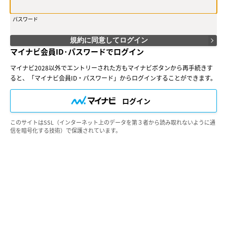
込み、当行がこれを承認した方をいいます。
（２）会員は、会員サービスにおける会員向けのサービスを受けること
ができます。
パスワード
（３）会員は、入会の時点で本規約を承諾しなければなりません。会員
が会員サービスを利用したときは、この会員規約を承認したものとみな
規約に同意してログイン
します。
マイナビ会員ID･パスワードでログイン
○第３条（会員ＩＤ番号とパスワード）
マイナビ2028以外でエントリーされた方もマイナビボタンから再手続きす
（１）会員は、会員ＩＤ番号を付与され、パスワードを登録するものと
ると、「マイナビ会員ID・パスワード」からログインすることができます。
します。ただし、第５条に抵触すると当行が判断した場合は、会員ＩＤ
番号を付与されないことがあります。
（２）会員は、会員ＩＤ番号およびパスワードを第三者に譲渡または貸
ログイン
与してはなりません。
（３）会員の会員ＩＤ番号およびパスワードの管理および使用は会員の
責任とし、これらの使用上の過誤または第三者による不正使用等につい
このサイトはSSL（インターネット上のデータを第３者から読み取れないように通
信を暗号化する技術）で保護されています。
ては、当行は一切の責任を負わないものとします。
○第４条（会員サービス）
（１）会員サービスの提供期間は、2026年6月1日～2028年3月31日
（予定）とします。
（２）当行は、会員への事前の通知なくして、会員サービスを変更、中
断、中止することがあり、会員はこれを承諾するものとします。
（３）会員は、システム障害などの事情により、会員サービス機能に支
障が生じ、または会員サービスが停止する等の可能性があることを承諾
するものとします。
○第５条（会員の禁止行為）