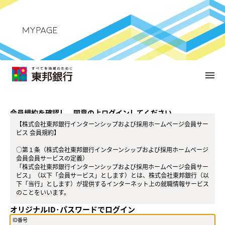
menu
メ
イ
ン
コ
会員規約を確認し、同意の上ログインしてください。
ン
【株式会社東邦銀行インターンシップおよび採用ホームページ会員サー
テ
ビス 会員規約】
ン
ツ
○第１条（株式会社東邦銀行インターンシップおよび採用ホームページ
へ
会員会員サービスの定義）
「株式会社東邦銀行インターンシップおよび採用ホームページ会員サー
ビス」（以下「会員サービス」とします）とは、株式会社東邦銀行（以
下「当行」とします）が提供するインターネット上の就職情報サービス
のことをいいます。
オリジナルID･パスワードでログイン
○第２条（会員）
（１）会員とは、当行が定める方法によって会員サービスに登録を申し
ID番号