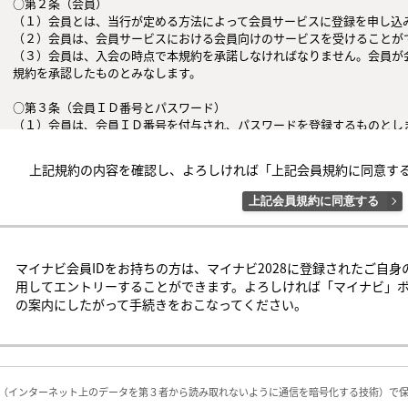
○第２条（会員）

（１）会員とは、当行が定める方法によって会員サービスに登録を申し込み
（２）会員は、会員サービスにおける会員向けのサービスを受けることがで
（３）会員は、入会の時点で本規約を承諾しなければなりません。会員が
規約を承認したものとみなします。

○第３条（会員ＩＤ番号とパスワード）

（１）会員は、会員ＩＤ番号を付与され、パスワードを登録するものとし
判断した場合は、会員ＩＤ番号を付与されないことがあります。

（２）会員は、会員ＩＤ番号およびパスワードを第三者に譲渡または貸与し
上記規約の内容を確認し、よろしければ「上記会員規約に同意す
（３）会員の会員ＩＤ番号およびパスワードの管理および使用は会員の責
者による不正使用等については、当行は一切の責任を負わないものとします
上記会員規約に同意する
○第４条（会員サービス）

（１）会員サービスの提供期間は、2026年6月1日～2028年3月31日（予定
（２）当行は、会員への事前の通知なくして、会員サービスを変更、中断
マイナビ会員IDをお持ちの方は、マイナビ2028に登録されたご自身
するものとします。

用してエントリーすることができます。よろしければ「マイナビ」
（３）会員は、システム障害などの事情により、会員サービス機能に支障
の案内にしたがって手続きをおこなってください。
の可能性があることを承諾するものとします。

○第５条（会員の禁止行為）

会員は以下の行為を行なわないものとします。

（１）他の会員、当行または第三者の著作権、肖像権、その他知的所有権を
L（インターネット上のデータを第３者から読み取れないように通信を暗号化する技術）で
（２）他の会員、当行または第三者の財産、信用、名誉、プライバシー、そ