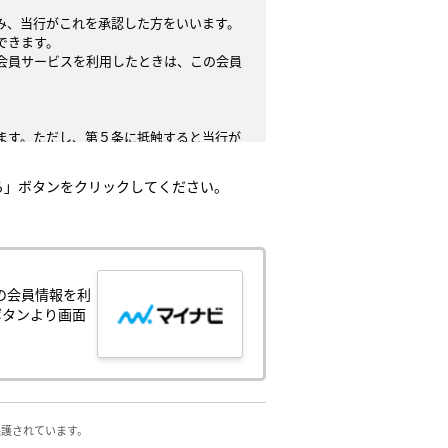
、当行がこれを承認した方をいいます。

きます。

会員サービスを利用したときは、この会員
ます。ただし、第５条に抵触すると当行が
てはなりません。

る」ボタンをクリックしてください。
任とし、これらの使用上の過誤または第三
。

）とします。

、中止することがあり、会員はこれを承諾
の会員情報を利
ボタンより画面
が生じ、または会員サービスが停止する等
侵害する行為

保護されています。
の他人権等を侵害する行為
